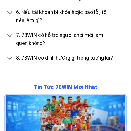
6. Nếu tài khoản bị khóa hoặc báo lỗi, tôi
nên làm gì?
7. 78WIN có hỗ trợ người chơi mới làm
quen không?
8. 78WIN có định hướng gì trong tương lai?
Tin Tức 78WIN Mới Nhất