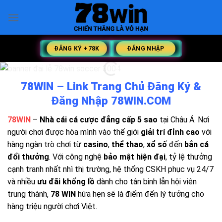
Chuyển
đến
nội
dung
ĐĂNG KÝ +78K
ĐĂNG NHẬP
78WIN – Link Trang Chủ Đăng Ký &
Đăng Nhập 78WIN.COM
78WIN
–
Nhà cái cá cược đẳng cấp 5 sao
tại Châu Á. Nơi
người chơi được hòa mình vào thế giới
giải trí đỉnh cao
với
hàng ngàn trò chơi từ
casino
,
thể thao
,
xổ số
đến
bắn cá
đổi thưởng
. Với công nghệ
bảo mật hiện đại
, tỷ lệ thưởng
cạnh tranh nhất nhì thị trường, hệ thống CSKH phục vụ 24/7
và nhiều
ưu đãi khổng lồ
dành cho tân binh lẫn hội viên
trung thành,
78 WIN
hứa hẹn sẽ là điểm đến lý tưởng cho
hàng triệu người chơi Việt.