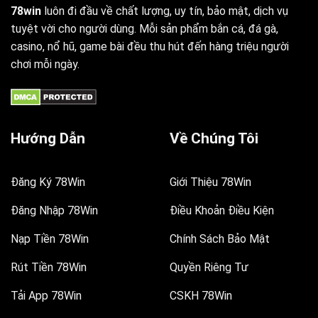
78win
luôn đi đầu về chất lượng, uy tín, bảo mật, dịch vụ
tuyệt vời cho người dùng. Mỗi sản phẩm bắn cá, đá gà,
casino, nổ hũ, game bài đều thu hút đến hàng triệu người
chơi mỗi ngày.
Hướng Dẫn
Về Chúng Tôi
Đăng Ký 78Win
Giới Thiệu 78Win
Đăng Nhập 78Win
Điều Khoản Điều Kiện
Nạp Tiền 78Win
Chính Sách Bảo Mật
Rút Tiền 78Win
Quyền Riêng Tư
Tải App 78Win
CSKH 78Win