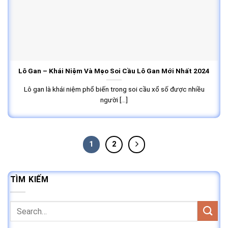
Lô Gan – Khái Niệm Và Mẹo Soi Cầu Lô Gan Mới Nhất 2024
Lô gan là khái niệm phổ biến trong soi cầu xổ số được nhiều
người [...]
1
2
TÌM KIẾM