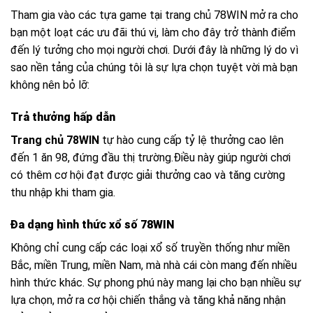
Tham gia vào các tựa game tại trang chủ 78WIN mở ra cho
bạn một loạt các ưu đãi thú vị, làm cho đây trở thành điểm
đến lý tưởng cho mọi người chơi. Dưới đây là những lý do vì
sao nền tảng của chúng tôi là sự lựa chọn tuyệt vời mà bạn
không nên bỏ lỡ:
Trả thưởng hấp dẫn
Trang chủ 78WIN
tự hào cung cấp tỷ lệ thưởng cao lên
đến 1 ăn 98, đứng đầu thị trường.Điều này giúp người chơi
có thêm cơ hội đạt được giải thưởng cao và tăng cường
thu nhập khi tham gia.
Đa dạng hình thức xổ số 78WIN
Không chỉ cung cấp các loại xổ số truyền thống như miền
Bắc, miền Trung, miền Nam, mà nhà cái còn mang đến nhiều
hình thức khác. Sự phong phú này mang lại cho bạn nhiều sự
lựa chọn, mở ra cơ hội chiến thắng và tăng khả năng nhận