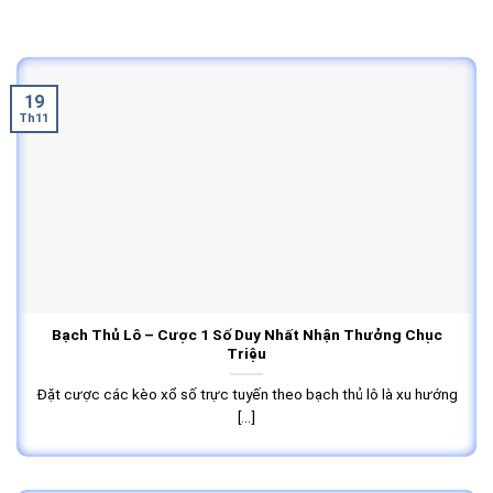
19
Th11
Bạch Thủ Lô – Cược 1 Số Duy Nhất Nhận Thưởng Chục
Triệu
Đặt cược các kèo xổ số trực tuyến theo bạch thủ lô là xu hướng
[...]