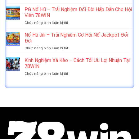
Máy
Và
Phương
Bắn
Trải
PG Nổ Hũ – Trải Nghiệm Đổi Đời Hấp Dẫn Cho Hội
Pháp
Cá
Nghiệm
Viên 78WIN
Hiện
–
Hấp
Đại
Chức năng bình luận bị tắt
ở
Trải
Dẫn
PG
Nghiệm
Nổ
Nổ Hũ Jili – Trải Nghiệm Cơ Hội Nổ Jackpot Đổi
Đại
Hũ
Dương
Đời
–
Sống
Chức năng bình luận bị tắt
ở
Trải
Động
Nổ
Nghiệm
Cùng
Hũ
Kinh Nghiệm Xả Kèo – Cách Tối Ưu Lợi Nhuận Tại
Đổi
78WIN
Jili
Đời
78WIN
–
Hấp
Chức năng bình luận bị tắt
ở
Trải
Dẫn
Kinh
Nghiệm
Cho
Nghiệm
Cơ
Hội
Xả
Hội
Viên
Kèo
Nổ
78WIN
–
Jackpot
Cách
Đổi
Tối
Đời
Ưu
Lợi
Nhuận
Tại
78WIN