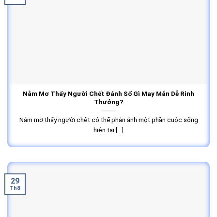
Nằm Mơ Thấy Người Chết Đánh Số Gì May Mắn Dễ Rinh
Thưởng?
Nằm mơ thấy người chết có thể phản ánh một phần cuộc sống
hiện tại [...]
29
Th8