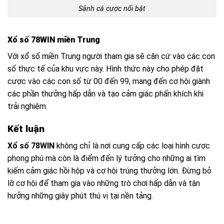
Sảnh cá cược nổi bật
Xổ số 78WIN miền Trung
Với xổ số miền Trung người tham gia sẽ căn cứ vào các con
số thực tế của khu vực này. Hình thức này cho phép đặt
cược vào các con số từ 00 đến 99, mang đến cơ hội giành
các phần thưởng hấp dẫn và tạo cảm giác phấn khích khi
trải nghiệm.
Kết luận
Xổ số 78WIN
không chỉ là nơi cung cấp các loại hình cược
phong phú mà còn là điểm đến lý tưởng cho những ai tìm
kiếm cảm giác hồi hộp và cơ hội trúng thưởng lớn. Đừng bỏ
lỡ cơ hội để tham gia vào những trò chơi hấp dẫn và tận
hưởng những giây phút thú vị tại nền tảng.