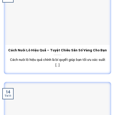
Cách Nuôi Lô Hiệu Quả – Tuyệt Chiêu Săn Số Vàng Cho Bạn
Cách nuôi lô hiệu quả chính là bí quyết giúp bạn tối ưu xác suất
[...]
14
Th11