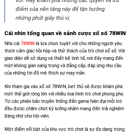
vời. Hãy khám phá những đặc quyền và ưu
điểm của nền tảng này để tận hưởng
những phút giây thú vị.
Cái nhìn tổng quan về sảnh cược xổ số 78WIN
Nhà cái
78WIN
là lựa chọn tuyệt vời cho những người yêu
thích cảm giác hồi hộp và thử thách của trò chơi xổ số. Với
giao diện dễ sử dụng và thiết kế tinh tế, nơi đây mang đến
một không gian sang trọng và đẳng cấp, đáp ứng nhu cầu
của những tín đồ mê thích sự may mắn.
Khi tham gia vào xổ số 78WIN, bet thủ sẽ được khám phá
một thế giới rộng lớn với nhiều loại hình trò chơi phong phú.
Từ các phiên bản truyền thống đến game hiện đại mỗi trò
đều được chăm chút kỹ lưỡng nhằm mang đến trải nghiệm
đáng nhớ cho hội viên.
Một điểm nổi bật của khu vực trò chơi là sự đa dạng trong