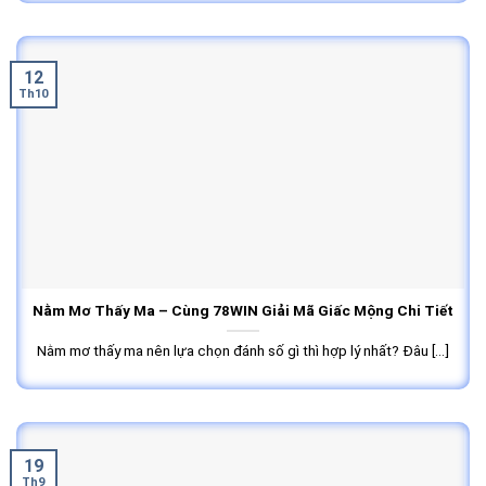
12
Th10
Nằm Mơ Thấy Ma – Cùng 78WIN Giải Mã Giấc Mộng Chi Tiết
Nằm mơ thấy ma nên lựa chọn đánh số gì thì hợp lý nhất? Đâu [...]
19
Th9