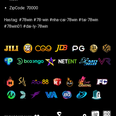
ZipCode: 70000
Hastag: #78win #78-win #nha-cai-78win #tai-78win
#
78win01
#dai-ly-78win