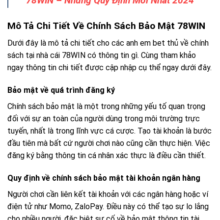
78WIN – Những Quy Định Mới Nhất 2024
Mô Tả Chi Tiết Về Chính Sách Bảo Mật 78WIN
Dưới đây là mô tả chi tiết cho các anh em bet thủ về chính
sách tại nhà cái 78WIN có thông tin gì. Cùng tham khảo
ngay thông tin chi tiết được cập nhập cụ thể ngay dưới đây.
Bảo mật về quá trình đăng ký
Chính sách bảo mật là một trong những yếu tố quan trọng
đối với sự an toàn của người dùng trong môi trường trực
tuyến, nhất là trong lĩnh vực cá cược. Tạo tài khoản là bước
đầu tiên mà bất cứ người chơi nào cũng cần thực hiện. Việc
đăng ký bằng thông tin cá nhân xác thực là điều cần thiết.
Quy định về chính sách bảo mật tài khoản ngân hàng
Người chơi cần liên kết tài khoản với các ngân hàng hoặc ví
điện tử như Momo, ZaloPay. Điều này có thể tạo sự lo lắng
cho nhiều người, đặc biệt sự cố về bảo mật thông tin tài