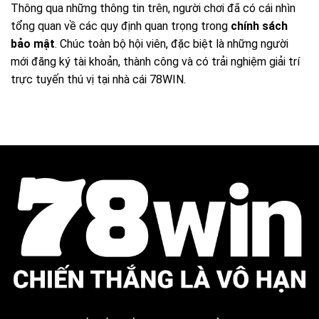
Thông qua những thông tin trên, người chơi đã có cái nhìn
tổng quan về các quy định quan trọng trong
chính sách
bảo mật
. Chúc toàn bộ hội viên, đặc biệt là những người
mới đăng ký tài khoản, thành công và có trải nghiệm giải trí
trực tuyến thú vị tại nhà cái 78WIN.