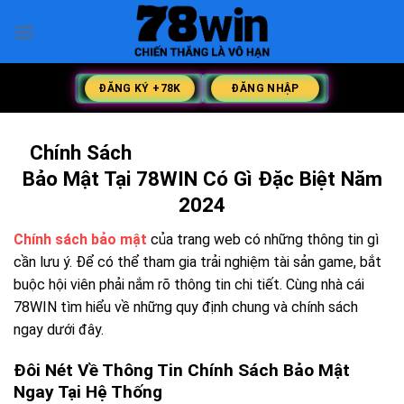
Chuyển
đến
nội
dung
ĐĂNG KÝ +78K
ĐĂNG NHẬP
Chính Sách
Bảo Mật Tại 78WIN Có Gì Đặc Biệt Năm
2024
Chính sách bảo mật
của trang web có những thông tin gì
cần lưu ý. Để có thể tham gia trải nghiệm tài sản game, bắt
buộc hội viên phải nắm rõ thông tin chi tiết. Cùng nhà cái
78WIN tìm hiểu về những quy định chung và chính sách
ngay dưới đây.
Đôi Nét Về Thông Tin Chính Sách Bảo Mật
Ngay Tại Hệ Thống