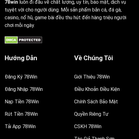
78win
luôn đi đầu về chất lượng, uy tín, bảo mật, dịch vụ
tuyệt vời cho người dùng. Mỗi sản phẩm bắn cá, đá gà,
casino, nổ hũ, game bài đều thu hút đến hàng triệu người
chơi mỗi ngày.
Hướng Dẫn
Về Chúng Tôi
Đăng Ký 78Win
Giới Thiệu 78Win
Đăng Nhập 78Win
Điều Khoản Điều Kiện
Nạp Tiền 78Win
Chính Sách Bảo Mật
Rút Tiền 78Win
Quyền Riêng Tư
Tải App 78Win
CSKH 78Win
Tác Giả Thanh Sơn