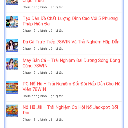
Chục Triệu
–
Chức năng bình luận bị tắt
ở
Ngày
Bạch
Hội
Thủ
Tạo Dàn Đề Chất Lượng Đỉnh Cao Với 5 Phương
Bóng
Lô
Đá
Pháp Hiện Đại
–
Chạm
Chức năng bình luận bị tắt
ở
Cược
Đỉnh
Tạo
1
Cảm
Dàn
Đá Gà Trực Tiếp 78WIN Và Trải Nghiệm Hấp Dẫn
Số
Xúc
Đề
Duy
Mới
Chức năng bình luận bị tắt
ở
Chất
Nhất
Đá
Lượng
Nhận
Gà
Máy Bắn Cá – Trải Nghiệm Đại Dương Sống Động
Đỉnh
Thưởng
Trực
Cao
Cùng 78WIN
Chục
Tiếp
Với
Triệu
Chức năng bình luận bị tắt
ở
78WIN
5
Máy
Và
Phương
Bắn
Trải
PG Nổ Hũ – Trải Nghiệm Đổi Đời Hấp Dẫn Cho Hội
Pháp
Cá
Nghiệm
Viên 78WIN
Hiện
–
Hấp
Đại
Chức năng bình luận bị tắt
ở
Trải
Dẫn
PG
Nghiệm
Nổ
Nổ Hũ Jili – Trải Nghiệm Cơ Hội Nổ Jackpot Đổi
Đại
Hũ
Dương
Đời
–
Sống
Chức năng bình luận bị tắt
ở
Trải
Động
Nổ
Nghiệm
Cùng