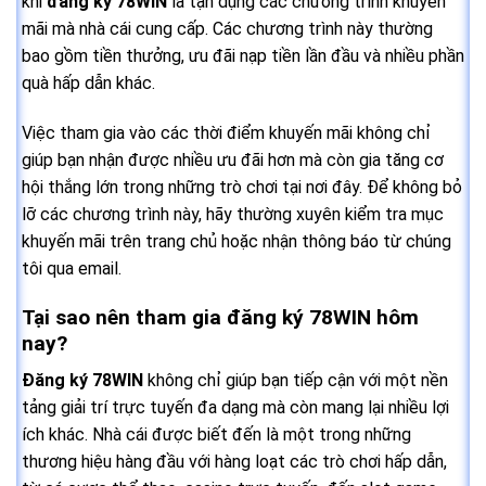
khi
đăng ký 78WIN
là tận dụng các chương trình khuyến
mãi mà nhà cái cung cấp. Các chương trình này thường
bao gồm tiền thưởng, ưu đãi nạp tiền lần đầu và nhiều phần
quà hấp dẫn khác.
Việc tham gia vào các thời điểm khuyến mãi không chỉ
giúp bạn nhận được nhiều ưu đãi hơn mà còn gia tăng cơ
hội thắng lớn trong những trò chơi tại nơi đây. Để không bỏ
lỡ các chương trình này, hãy thường xuyên kiểm tra mục
khuyến mãi trên trang chủ hoặc nhận thông báo từ chúng
tôi qua email.
Tại sao nên tham gia đăng ký 78WIN hôm
nay?
Đăng ký 78WIN
không chỉ giúp bạn tiếp cận với một nền
tảng giải trí trực tuyến đa dạng mà còn mang lại nhiều lợi
ích khác. Nhà cái được biết đến là một trong những
thương hiệu hàng đầu với hàng loạt các trò chơi hấp dẫn,