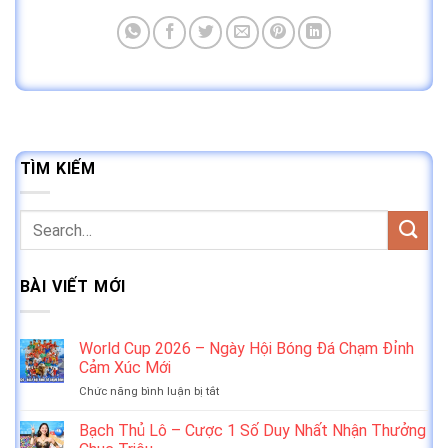
TÌM KIẾM
BÀI VIẾT MỚI
World Cup 2026 – Ngày Hội Bóng Đá Chạm Đỉnh
Cảm Xúc Mới
Chức năng bình luận bị tắt
ở
World
Cup
Bạch Thủ Lô – Cược 1 Số Duy Nhất Nhận Thưởng
2026