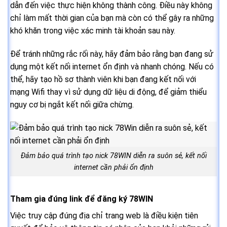
dẫn đến việc thực hiện không thành công. Điều này không
chỉ làm mất thời gian của bạn mà còn có thể gây ra những
khó khăn trong việc xác minh tài khoản sau này.
Để tránh những rắc rối này, hãy đảm bảo rằng bạn đang sử
dụng một kết nối internet ổn định và nhanh chóng. Nếu có
thể, hãy tạo hồ sơ thành viên khi bạn đang kết nối với
mạng Wifi thay vì sử dụng dữ liệu di động, để giảm thiểu
nguy cơ bị ngắt kết nối giữa chừng.
Đảm bảo quá trình tạo nick 78WIN diễn ra suôn sẻ, kết nối
internet cần phải ổn định
Tham gia đúng link để đăng ký 78WIN
Việc truy cập đúng địa chỉ trang web là điều kiện tiên