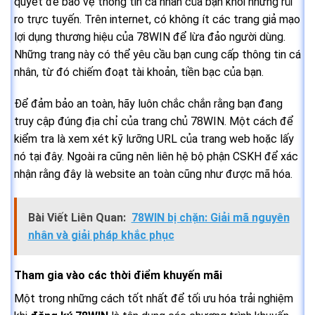
quyết để bảo vệ thông tin cá nhân của bạn khỏi những rủi
ro trực tuyến. Trên internet, có không ít các trang giả mạo
lợi dụng thương hiệu của 78WIN để lừa đảo người dùng.
Những trang này có thể yêu cầu bạn cung cấp thông tin cá
nhân, từ đó chiếm đoạt tài khoản, tiền bạc của bạn.
Để đảm bảo an toàn, hãy luôn chắc chắn rằng bạn đang
truy cập đúng địa chỉ của trang chủ 78WIN. Một cách để
kiểm tra là xem xét kỹ lưỡng URL của trang web hoặc lấy
nó tại đây. Ngoài ra cũng nên liên hệ bộ phận CSKH để xác
nhận rằng đây là website an toàn cũng như được mã hóa.
Bài Viết Liên Quan:
78WIN bị chặn: Giải mã nguyên
nhân và giải pháp khắc phục
Tham gia vào các thời điểm khuyến mãi
Một trong những cách tốt nhất để tối ưu hóa trải nghiệm