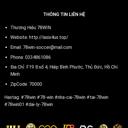
THÔNG TIN LIÊN HỆ
Thương Hiệu 78WIN
Website:
http://lasix4us.top/
Email: 78win-soccer@mail.com
Phone: 0334861086
Địa Chỉ: F19 Đ.số 4, Hiệp Bình Phước, Thủ Đức, Hồ Chí
Minh
ZipCode: 70000
Hastag: #78win #78-win #nha-cai-78win #tai-78win
#
78win01
#dai-ly-78win