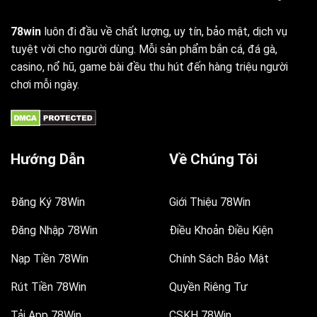
78win
luôn đi đầu về chất lượng, uy tín, bảo mật, dịch vụ
tuyệt vời cho người dùng. Mỗi sản phẩm bắn cá, đá gà,
casino, nổ hũ, game bài đều thu hút đến hàng triệu người
chơi mỗi ngày.
Hướng Dẫn
Về Chúng Tôi
Đăng Ký 78Win
Giới Thiệu 78Win
Đăng Nhập 78Win
Điều Khoản Điều Kiện
Nạp Tiền 78Win
Chính Sách Bảo Mật
Rút Tiền 78Win
Quyền Riêng Tư
Tải App 78Win
CSKH 78Win