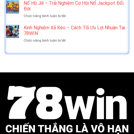
Nổ
Nổ Hũ Jili – Trải Nghiệm Cơ Hội Nổ Jackpot Đổi
Đại
Hũ
Dương
Đời
–
Sống
Chức năng bình luận bị tắt
ở
Trải
Động
Nổ
Nghiệm
Cùng
Hũ
Kinh Nghiệm Xả Kèo – Cách Tối Ưu Lợi Nhuận Tại
Đổi
78WIN
Jili
Đời
78WIN
–
Hấp
Chức năng bình luận bị tắt
ở
Trải
Dẫn
Kinh
Nghiệm
Cho
Nghiệm
Cơ
Hội
Xả
Hội
Viên
Kèo
Nổ
78WIN
–
Jackpot
Cách
Đổi
Tối
Đời
Ưu
Lợi
Nhuận
Tại
78WIN