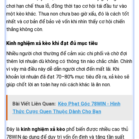
chơi hạn chế thua lỗ, đồng thời tạo cơ hội tái đầu tư vào
một kèo khác. Thua non chưa bao giờ xấu, đó là cách tốt
nhất và cơ bản để bảo vệ vốn khi nhìn thấy cơ hội chiến
thắng không còn.
Kinh nghiệm xả kèo khi đạt đủ mục tiêu
Nhiều người chơi thường để cảm xúc chi phối và chờ đợi
thêm lợi nhuận dù không có thông tin nào chắc chắn. Chính
vì vậy mà điều này dễ dẫn người chơi đến mất lãi. Khi
khoản lợi nhuận đã đạt 70–80% mục tiêu đề ra, xả kèo sẽ
giúp chốt lời an toàn hay nói cách khác là ăn non.
Bài Viết Liên Quan:
Kèo Phạt Góc 78WIN - Hình
Thức Cược Quen Thuộc Dành Cho Bạn
Đây là
kinh nghiệm xả kèo
phổ biến được nhiều cao thủ
78WIN áp dụng để duy trì vốn ổn định và tăng tần suất