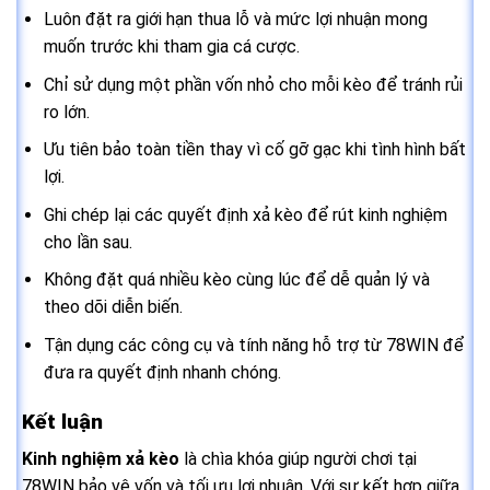
Luôn đặt ra giới hạn thua lỗ và mức lợi nhuận mong
muốn trước khi tham gia cá cược.
Chỉ sử dụng một phần vốn nhỏ cho mỗi kèo để tránh rủi
ro lớn.
Ưu tiên bảo toàn tiền thay vì cố gỡ gạc khi tình hình bất
lợi.
Ghi chép lại các quyết định xả kèo để rút kinh nghiệm
cho lần sau.
Không đặt quá nhiều kèo cùng lúc để dễ quản lý và
theo dõi diễn biến.
Tận dụng các công cụ và tính năng hỗ trợ từ 78WIN để
đưa ra quyết định nhanh chóng.
Kết luận
Kinh nghiệm xả kèo
là chìa khóa giúp người chơi tại
78WIN bảo vệ vốn và tối ưu lợi nhuận. Với sự kết hợp giữa