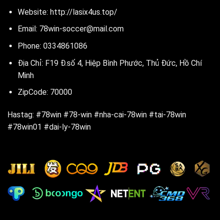
Website:
http://lasix4us.top/
Email: 78win-soccer@mail.com
Phone: 0334861086
Địa Chỉ: F19 Đ.số 4, Hiệp Bình Phước, Thủ Đức, Hồ Chí
Minh
ZipCode: 70000
Hastag: #78win #78-win #nha-cai-78win #tai-78win
#
78win01
#dai-ly-78win