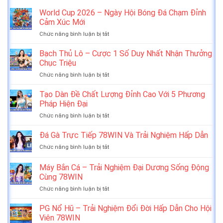
World Cup 2026 – Ngày Hội Bóng Đá Chạm Đỉnh
Cảm Xúc Mới
Chức năng bình luận bị tắt
ở
World
Cup
Bạch Thủ Lô – Cược 1 Số Duy Nhất Nhận Thưởng
2026
Chục Triệu
–
Chức năng bình luận bị tắt
ở
Ngày
Bạch
Hội
Thủ
Tạo Dàn Đề Chất Lượng Đỉnh Cao Với 5 Phương
Bóng
Lô
Đá
Pháp Hiện Đại
–
Chạm
Chức năng bình luận bị tắt
ở
Cược
Đỉnh
Tạo
1
Cảm
Dàn
Đá Gà Trực Tiếp 78WIN Và Trải Nghiệm Hấp Dẫn
Số
Xúc
Đề
Duy
Mới
Chức năng bình luận bị tắt
ở
Chất
Nhất
Đá
Lượng
Nhận
Gà
Máy Bắn Cá – Trải Nghiệm Đại Dương Sống Động
Đỉnh
Thưởng
Trực
Cao
Cùng 78WIN
Chục
Tiếp
Với
Triệu
Chức năng bình luận bị tắt
ở
78WIN
5
Máy
Và
Phương
Bắn
Trải
PG Nổ Hũ – Trải Nghiệm Đổi Đời Hấp Dẫn Cho Hội
Pháp
Cá
Nghiệm
Viên 78WIN
Hiện
–