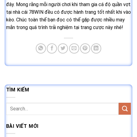
đây. Mong rằng mỗi người chơi khi tham gia cá độ quần vợt
tại nhà cái 78WIN đều có được hành trang tốt nhất khi vào
kèo. Chúc toàn thể bạn đọc có thể gặp được nhiều may
mắn trong quá trình trải nghiệm tại trang cược này nhé!
TÌM KIẾM
BÀI VIẾT MỚI