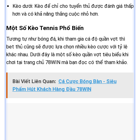
Kèo dưới: Kèo để chỉ cho tuyển thủ được đánh giá thấp
hơn và có khả năng thắng cuộc nhỏ hơn.
Một Số Kèo Tennis Phổ Biến
Tương tự như bóng đá, khi tham gia cá độ quần vợt thì
bet thủ cũng sẽ được lựa chọn nhiều kèo cược với tỷ lệ
khác nhau. Dưới đây là một số kèo quần vợt tiêu biểu khi
chơi tại trang chủ 78WIN mà bạn đọc có thể tham khảo.
Bài Viết Liên Quan:
Cá Cược Bóng Bàn - Siêu
Phẩm Hút Khách Hàng Đầu 78WIN