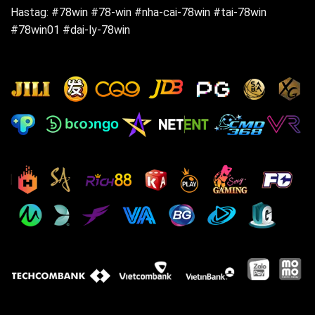
Hastag: #78win #78-win #nha-cai-78win #tai-78win
#
78win01
#dai-ly-78win