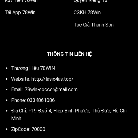
Rút Tiền 78Win
Quyền Riêng Tư
Tải App 78Win
CSKH 78Win
Tác Giả Thanh Sơn
THÔNG TIN LIÊN HỆ
Thương Hiệu 78WIN
Website:
http://lasix4us.top/
Email: 78win-soccer@mail.com
Phone: 0334861086
Địa Chỉ: F19 Đ.số 4, Hiệp Bình Phước, Thủ Đức, Hồ Chí
Minh
ZipCode: 70000