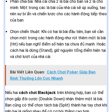
Phân chia bài: Nhà cái chia 2 lá bài cho bạn và 2 lá cho
mình. Một trong các lá bài của nhà cái sẽ úp xuống, tạo
nên sự bí ẩn và chiến lược cho các hành động tiếp theo
của bạn.
Chọn chiến thuật: Khi có hai lá bài đầu tiên, bạn sẽ cần
chọn một trong các hành động như rút thêm một lá bài
(Hit) nếu bạn nghĩ điểm số hiện tại chưa đủ mạnh. Hoặc
cách hai là dừng (Stand), giữ nguyên tổng điểm hiện tại
và chờ lượt của nhà cái.
Bài Viết Liên Quan:
Cách Chơi Poker Giúp Bạn
Rinh Thưởng Lớn Cực Nhanh
Nếu hai
cách chơi Blackjack
trên không hợp, bạn có thể
chọn gấp đôi cược (Double Down) nhận thêm một lá bài.
Bạn cũng có thể chọn tách bài (Split) thành hai tay chơi khi
gặp hai lá giống nhau để có cơ hội thắng cao hơn.