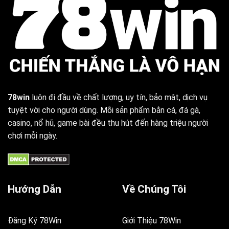
Nhuận
Tại
78WIN
78win
luôn đi đầu về chất lượng, uy tín, bảo mật, dịch vụ
tuyệt vời cho người dùng. Mỗi sản phẩm bắn cá, đá gà,
casino, nổ hũ, game bài đều thu hút đến hàng triệu người
chơi mỗi ngày.
Hướng Dẫn
Về Chúng Tôi
Đăng Ký 78Win
Giới Thiệu 78Win