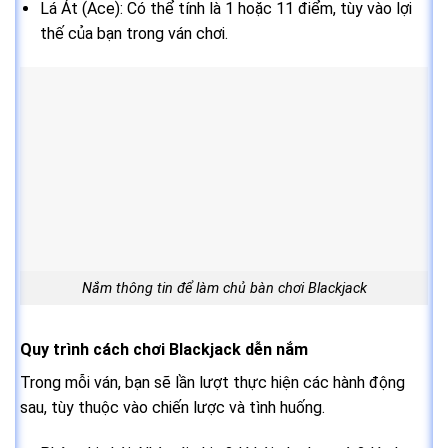
Lá Át (Ace): Có thể tính là 1 hoặc 11 điểm, tùy vào lợi
thế của bạn trong ván chơi.
Nắm thông tin để làm chủ bàn chơi Blackjack
Quy trình cách chơi Blackjack dễn nắm
Trong mỗi ván, bạn sẽ lần lượt thực hiện các hành động
sau, tùy thuộc vào chiến lược và tình huống.