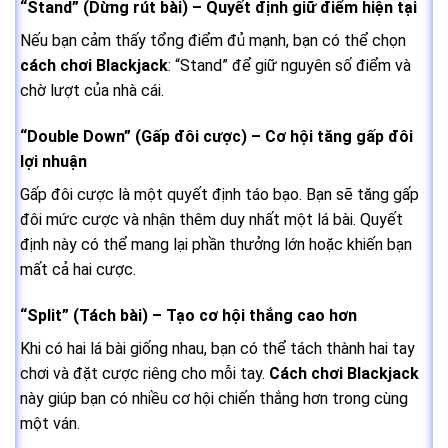
“Stand” (Dừng rút bài) – Quyết định giữ điểm hiện tại
Nếu bạn cảm thấy tổng điểm đủ mạnh, bạn có thể chọn
cách chơi Blackjack
: “Stand” để giữ nguyên số điểm và
chờ lượt của nhà cái.
“Double Down” (Gấp đôi cược) – Cơ hội tăng gấp đôi
lợi nhuận
Gấp đôi cược là một quyết định táo bạo. Bạn sẽ tăng gấp
đôi mức cược và nhận thêm duy nhất một lá bài. Quyết
định này có thể mang lại phần thưởng lớn hoặc khiến bạn
mất cả hai cược.
“Split” (Tách bài) – Tạo cơ hội thắng cao hơn
Khi có hai lá bài giống nhau, bạn có thể tách thành hai tay
chơi và đặt cược riêng cho mỗi tay.
Cách chơi Blackjack
này giúp bạn có nhiều cơ hội chiến thắng hơn trong cùng
một ván.