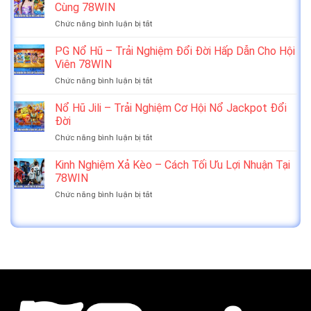
Trực
Cao
Cùng 78WIN
Chục
Tiếp
Với
Triệu
Chức năng bình luận bị tắt
ở
78WIN
5
Máy
Và
Phương
Bắn
Trải
PG Nổ Hũ – Trải Nghiệm Đổi Đời Hấp Dẫn Cho Hội
Pháp
Cá
Nghiệm
Viên 78WIN
Hiện
–
Hấp
Đại
Chức năng bình luận bị tắt
ở
Trải
Dẫn
PG
Nghiệm
Nổ
Nổ Hũ Jili – Trải Nghiệm Cơ Hội Nổ Jackpot Đổi
Đại
Hũ
Dương
Đời
–
Sống
Chức năng bình luận bị tắt
ở
Trải
Động
Nổ
Nghiệm
Cùng
Hũ
Kinh Nghiệm Xả Kèo – Cách Tối Ưu Lợi Nhuận Tại
Đổi
78WIN
Jili
Đời
78WIN
–
Hấp
Chức năng bình luận bị tắt
ở
Trải
Dẫn
Kinh
Nghiệm
Cho
Nghiệm
Cơ
Hội
Xả
Hội
Viên
Kèo
Nổ
78WIN
–
Jackpot
Cách
Đổi
Tối
Đời
Ưu
Lợi