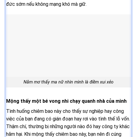
đức sớm nếu không mạng khó mà giữ.
Nằm mơ thấy ma nữ nhìn mình là điềm xui xẻo
Mộng thấy một bé vong nhi chạy quanh nhà của mình
Tình huống chiêm bao này cho thấy sự nghiệp hay công
việc của bạn đang có gián đoạn hay rơi vào tình thế lỗ vốn.
Thậm chí, thường bị những người nào đó hay công ty khác
hãm hại. Khi mộng thấy chiêm bao này, bạn nên đi cúng