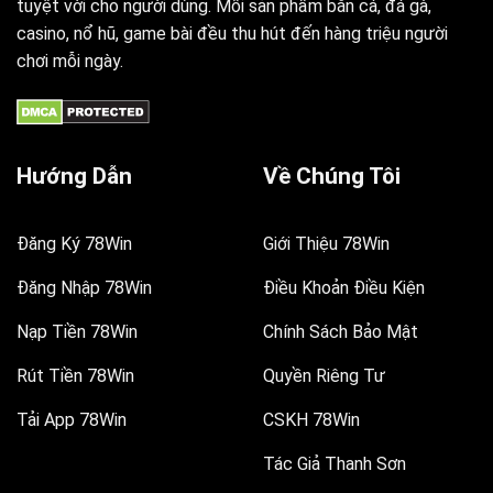
tuyệt vời cho người dùng. Mỗi sản phẩm bắn cá, đá gà,
casino, nổ hũ, game bài đều thu hút đến hàng triệu người
chơi mỗi ngày.
Hướng Dẫn
Về Chúng Tôi
Đăng Ký 78Win
Giới Thiệu 78Win
Đăng Nhập 78Win
Điều Khoản Điều Kiện
Nạp Tiền 78Win
Chính Sách Bảo Mật
Rút Tiền 78Win
Quyền Riêng Tư
Tải App 78Win
CSKH 78Win
Tác Giả Thanh Sơn