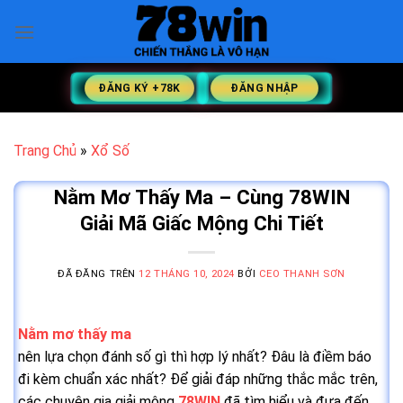
Chuyển
đến
nội
dung
ĐĂNG KÝ +78K
ĐĂNG NHẬP
Trang Chủ
»
Xổ Số
Nằm Mơ Thấy Ma – Cùng 78WIN
Giải Mã Giấc Mộng Chi Tiết
ĐÃ ĐĂNG TRÊN
12 THÁNG 10, 2024
BỞI
CEO THANH SƠN
Nằm mơ thấy ma
nên lựa chọn đánh số gì thì hợp lý nhất? Đâu là điềm báo
đi kèm chuẩn xác nhất? Để giải đáp những thắc mắc trên,
các chuyên gia giải mộng
78WIN
đã tìm hiểu và đưa đến