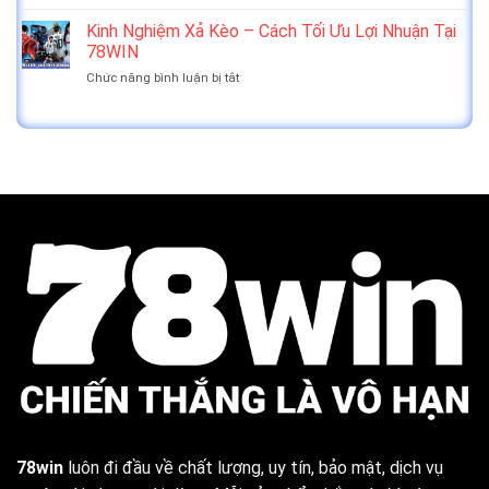
Nổ
Nghiệm
Cùng
Hũ
Kinh Nghiệm Xả Kèo – Cách Tối Ưu Lợi Nhuận Tại
Đổi
78WIN
Jili
Đời
78WIN
–
Hấp
Chức năng bình luận bị tắt
ở
Trải
Dẫn
Kinh
Nghiệm
Cho
Nghiệm
Cơ
Hội
Xả
Hội
Viên
Kèo
Nổ
78WIN
–
Jackpot
Cách
Đổi
Tối
Đời
Ưu
Lợi
Nhuận
Tại
78WIN
78win
luôn đi đầu về chất lượng, uy tín, bảo mật, dịch vụ