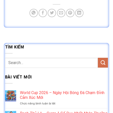
TÌM KIẾM
BÀI VIẾT MỚI
World Cup 2026 – Ngày Hội Bóng Đá Chạm Đỉnh
Cảm Xúc Mới
Chức năng bình luận bị tắt
ở
World
Cup