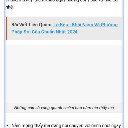
nhé.
Bài Viết Liên Quan:
Lô Kép - Khái Niệm Và Phương
Pháp Soi Cầu Chuẩn Nhất 2024
Những con số xung quanh chiêm bao nằm mơ thấy ma
Nằm mộng thấy ma đang nói chuyện với mình chơi ngay